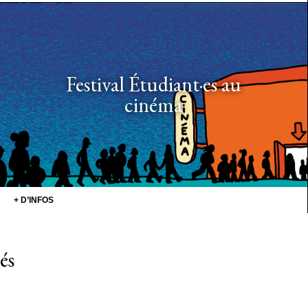
Festival Étudiant·es au
cinéma
+ D’INFOS
és