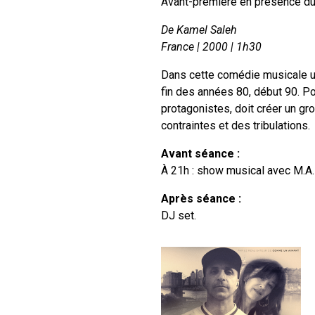
Avant-première en présence du 
De
Kamel Saleh
France | 2000 | 1h30
Dans cette comédie musicale urb
fin des années 80, début 90. Po
protagonistes, doit créer un gr
contraintes et des tribulations.
Avant séance :
À 21h : show musical avec M.A.D
Après séance :
DJ set.