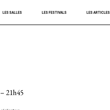
Agenda
LES SALLES
LES FESTIVALS
LES ARTICLES
Les salles
Les festivals
Les articles
t – 21h45