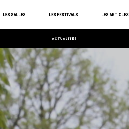
Agenda
LES SALLES
LES FESTIVALS
LES ARTICLES
Les salles
Les festivals
ACTUALITÉS
Les articles