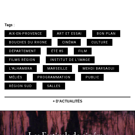
Tags :
AIX-EN-PROVENCE
ART ET ESSAI
BON PLAN
BOUCHES DU RHONE
CINÉMA
CULTURE
DÉPARTEMENT
ÉTÉ 85
FILM
FILMS RÉGION
INSTITUT DE L'IMAGE
L'ALHAMBRA
MARSEILLE
MEHDI BARSAOUI
MÉLIÈS
PROGRAMMATION
PUBLIC
RÉGION SUD
SALLES
+ D'ACTUALITÉS