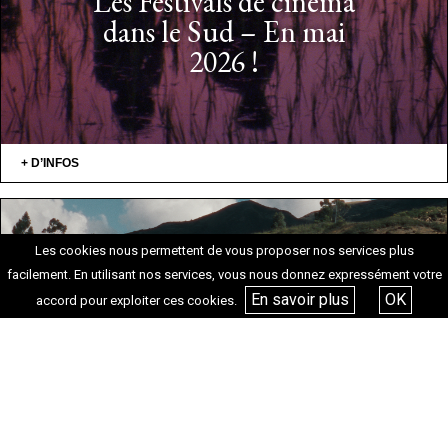
Les Festivals de cinéma
dans le Sud – En mai
2026 !
+ D’INFOS
Les cookies nous permettent de vous proposer nos services plus
Les Festivals de cinéma
facilement. En utilisant nos services, vous nous donnez expressément votre
En savoir plus
OK
dans le Sud – En avril
accord pour exploiter ces cookies.
2026 !
+ D’INFOS