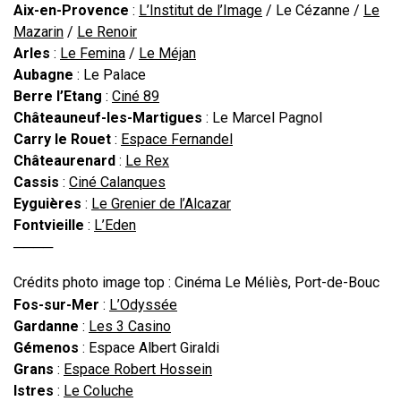
Aix-en-Provence
:
L’Institut de l’Image
/ Le Cézanne /
Le
Mazarin
/
Le Renoir
Arles
:
Le Femina
/
Le Méjan
Aubagne
: Le Palace
Berre l’Etang
:
Ciné 89
Châteauneuf-les-Martigues
: Le Marcel Pagnol
Carry le Rouet
:
Espace Fernandel
Châteaurenard
:
Le Rex
Cassis
:
Ciné Calanques
Eyguières
:
Le Grenier de l’Alcazar
Fontvieille
:
L’Eden
────
Crédits photo image top : Cinéma Le Méliès, Port-de-Bouc
Fos-sur-Mer
:
L’Odyssée
Gardanne
:
Les 3 Casino
Gémenos
: Espace Albert Giraldi
Grans
:
Espace Robert Hossein
Istres
:
Le Coluche