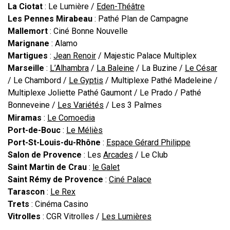
La Ciotat
: Le Lumière /
Eden-Théâtre
Les Pennes Mirabeau
: Pathé Plan de Campagne
Mallemort
: Ciné Bonne Nouvelle
Marignane
: Alamo
Martigues
:
Jean Renoir
/ Majestic Palace Multiplex
Marseille
:
L’Alhambra
/
La Baleine
/ La Buzine /
Le César
/ Le Chambord /
Le Gyptis
/ Multiplexe Pathé Madeleine /
Multiplexe Joliette Pathé Gaumont / Le Prado / Pathé
Bonneveine /
Les Variétés
/ Les 3 Palmes
Miramas
:
Le Comoedia
Port-de-Bouc
:
Le Méliès
Port-St-Louis-du-Rhône
:
Espace Gérard Philippe
Salon de Provence
: Les
Arcades
/ Le Club
Saint Martin de Crau
:
le Galet
Saint Rémy de Provence
:
Ciné Palace
Tarascon
:
Le Rex
Trets
: Cinéma Casino
Vitrolles
: CGR Vitrolles /
Les Lumières