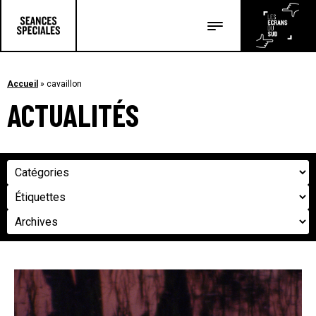
Les salles
Les festivals
Accueil
»
cavaillon
ACTUALITÉS
Les articles