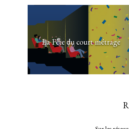
La Fête du court métrage
R
Sur les résea