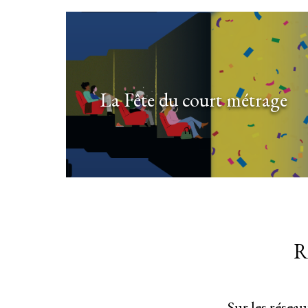
La Fête du court métrage
R
Sur les résea