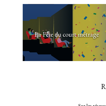
La Fête du court métrage
R
Sur les résea