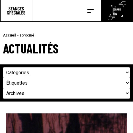
Les salles
Les festivals
Accueil
»
sorociné
ACTUALITÉS
Les articles